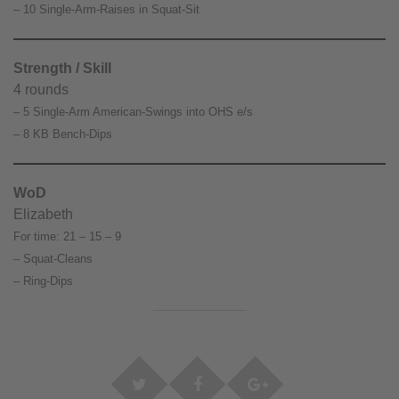
– 10 Single-Arm-Raises in Squat-Sit
Strength / Skill
4 rounds
– 5 Single-Arm American-Swings into OHS e/s
– 8 KB Bench-Dips
WoD
Elizabeth
For time: 21 – 15 – 9
– Squat-Cleans
– Ring-Dips