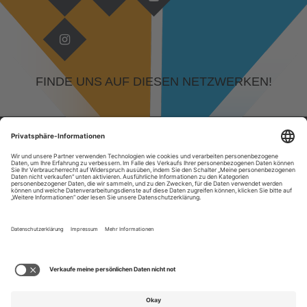
FINDE UNS AUF DIESEN NETZWERKEN!
© 2026 DEVELOPED BY
KAMPFGEIST GMBH, RUDOLF-DIESEL-STRASSE 29, 64331 W
EITERSTADT