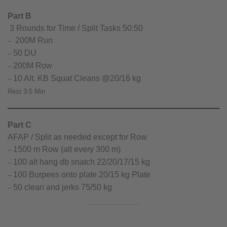
Part B
3 Rounds for Time / Split Tasks 50:50
200M Run
–
50 DU
–
200M Row
–
10 Alt. KB Squat Cleans @20/16 kg
–
Rest 3-5 Min
Part C
AFAP / Split as needed except for Row
1500 m Row (alt every 300 m)
–
100 alt hang db snatch 22/20/17/15 kg
–
100 Burpees onto plate 20/15 kg Plate
–
50 clean and jerks 75/50 kg
–