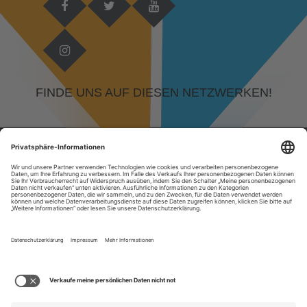
FINDE UNS AUF DIESEN NETZWERKEN!
© 2026 DEVELOPED BY
KAMPFGEIST GMBH, RUDOLF-DIESEL-STRASSE 29, 64331 W