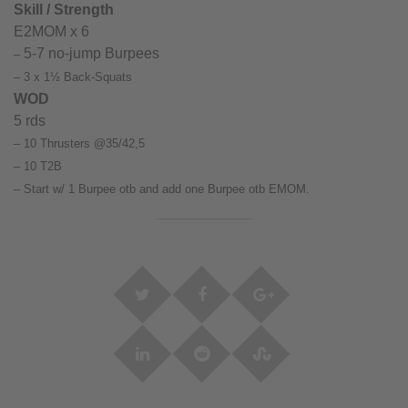
Skill / Strength
E2MOM x 6
5-7 no-jump Burpees
–
– 3 x 1½ Back-Squats
WOD
5 rds
– 10 Thrusters @35/42,5
– 10 T2B
– Start w/ 1 Burpee otb and add one Burpee otb EMOM.