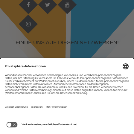
FINDE UNS AUF DIESEN NETZWERKEN!
© 2026 DEVELOPED BY
KAMPFGEIST GMBH, RUDOLF-DIESEL-STRASSE 29, 64331 W