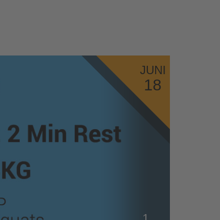
JUNI
18
1