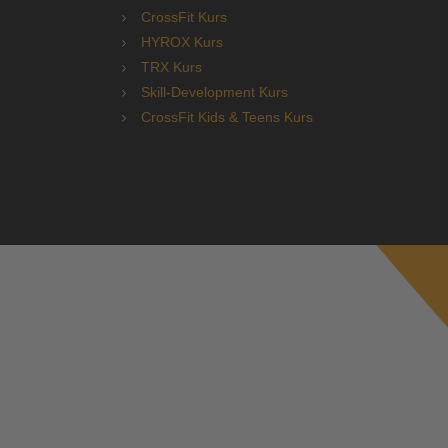
CrossFit Kurs
HYROX Kurs
TRX Kurs
Skill-Development Kurs
CrossFit Kids & Teens Kurs