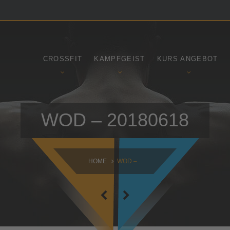
SAMSTAG
SONNTAG
09:00 - 16:30
10:30 - 14:00
CROSSFIT
KAMPFGEIST
KURS ANGEBOT
WOD – 20180618
HOME
WOD –...