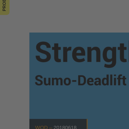
WOD –
20180618