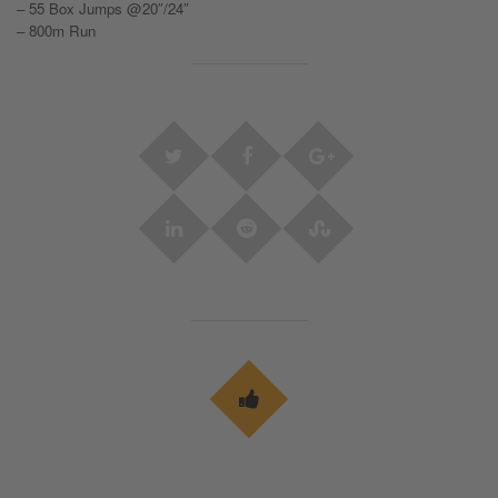
– 55 Box Jumps @20″/24″
– 800m Run