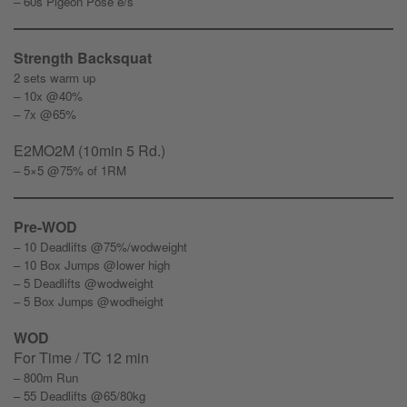
– 60s Pigeon Pose e/s
Strength Backsquat
2 sets warm up
– 10x @40%
– 7x @65%
E2MO2M (10min 5 Rd.)
– 5×5 @75% of 1RM
Pre-WOD
– 10 Deadlifts @75%/wodweight
– 10 Box Jumps @lower high
– 5 Deadlifts @wodweight
– 5 Box Jumps @wodheight
WOD
For Time / TC 12 min
– 800m Run
– 55 Deadlifts @65/80kg